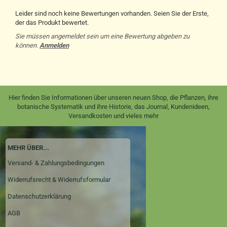
Leider sind noch keine Bewertungen vorhanden. Seien Sie der Erste,
der das Produkt bewertet.
Sie müssen angemeldet sein um eine Bewertung abgeben zu
können.
Anmelden
Hier finden Sie Informationen über unseren neuen Shop, die Pflanzen, ihre
botanische Systematik und ihre Historie, das Journal, Kundenideen,
Versandkosten und vieles mehr
MEHR ÜBER...
Versand- & Zahlungsbedingungen
Widerrufsrecht & Widerrufsformular
Datenschutzerklärung
AGB