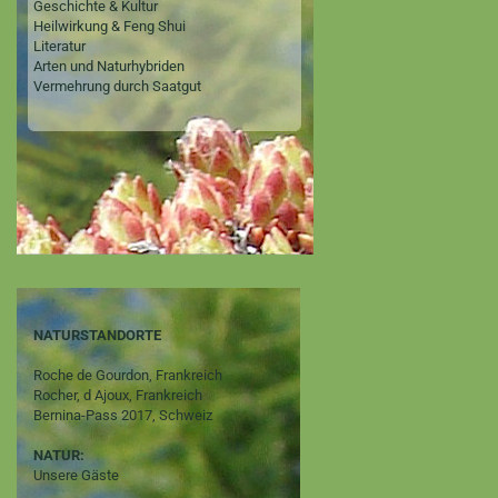
Geschichte & Kultur
Heilwirkung & Feng Shui
Literatur
Arten und Naturhybriden
Vermehrung durch Saatgut
NATURSTANDORTE
Roche de Gourdon, Frankreich
Rocher, d Ajoux, Frankreich
Bernina-Pass 2017, Schweiz
NATUR:
Unsere Gäste