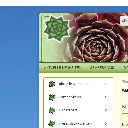
Alle
AKTUELLE NEUHEITEN
SEMPERVIVUM
D
Star
Aktuelle Neuheiten
Wid
Sempervivum
Mu
Donarsbart
Freilandsukkulenten
Uns