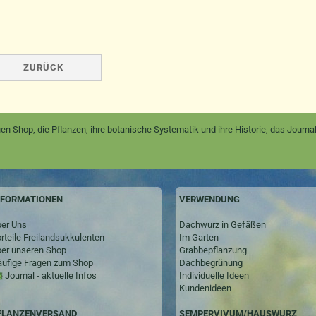
ZURÜCK
en Shop, die Pflanzen, ihre botanische Systematik und ihre Historie, das Jour
NFORMATIONEN
VERWENDUNG
er Uns
Dachwurz in Gefäßen
rteile Freilandsukkulenten
Im Garten
er unseren Shop
Grabbepflanzung
ufige Fragen zum Shop
Dachbegrünung
Journal - aktuelle Infos
Individuelle Ideen
Kundenideen
SEMPERVIVUM/HAUSWURZ
FLANZENVERSAND