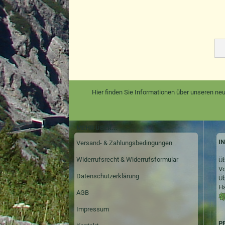
Hier finden Sie Informationen über unseren neu
MEHR ÜBER...
I
Versand- & Zahlungsbedingungen
Widerrufsrecht & Widerrufsformular
Üb
Vo
Datenschutzerklärung
Üb
Hä
AGB
Impressum
P