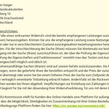
in Geiger
ilandsukkulenten
berg 10
56 Drachselsried
tschland
errufsfolgen:
Falle eines wirksamen Widerrufs sind die bereits empfangenen Leistungen zur
sen) herauszugeben. Können Sie uns die empfangene Leistung sowie Nutzungen (
ht oder nur in verschlechtertem Zustand zurückgewähren beziehungsweise her
sten. Für die Verschlechterung der Sache (Ware) müssen Sie Wertersatz nur leis
ang mit der Sache (Ware) zurückzuführen ist, der über die Prüfung der Eigensc
üfung der Eigenschaften und Funktionsweise“ versteht man das Testen und Ausp
engeschäft möglich und üblich ist.
etversandfähige Sachen (Waren) sind auf unsere Gefahr zurückzusenden. Sie
tragen, wenn die gelieferte Ware der bestellten entspricht und der Preis der zu
ht übersteigt oder wenn Sie bei einem höheren Preis der Sache zum Zeitpunkt d
e vertraglich vereinbarte Teilzahlung erbracht haben. Andernfalls ist die Rückse
hen werden bei Ihnen abgeholt. Verpflichtungen zur Erstattung von Zahlungen m
st beginnt für Sie mit der Absendung Ihrer Widerrufserklärung, für uns mit deren
 EU-Kommission stellt für Kunden des Online-Handels eine Plattform für außerger
t dies die Möglichkeit, Streitigkeiten im Zusammenhang mit ihrer Online-Bestell
eitbeilegungs-Plattform finden Sie hier:
https://ec.europa.eu/consumers/odr/