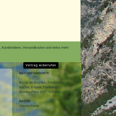
nal, Kundenideen, Versandkosten und vieles mehr
Vertrag widerrufen
NATURSTANDORTE
Roche de Gourdon, Frankreich
Rocher, d Ajoux, Frankreich
Bernina-Pass 2017, Schweiz
NATUR:
Unsere Gäste