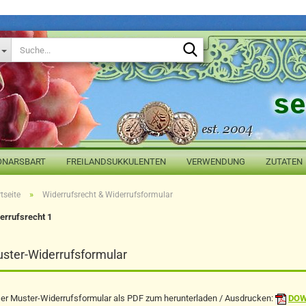
Suche...
ONARSBART
FREILANDSUKKULENTEN
VERWENDUNG
ZUTATEN
»
tseite
Widerrufsrecht & Widerrufsformular
errufsrecht 1
ster-Widerrufsformular
er Muster-Widerrufsformular als PDF zum herunterladen / Ausdrucken:
DOW