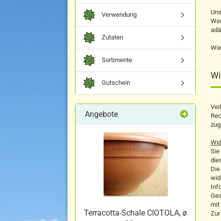
Uns
Verwendung
Wer
adä
Zutaten
Wie
Sortimente
Wi
Gutschein
Ver
Angebote
Rec
zug
Wid
Sie
die
Die
wid
Inf
Ges
mit
Terracotta-Schale CIOTOLA, ø
Zur