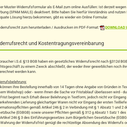
er Muster-Widerrufsformular als E-Mail zum online Ausfüllen: Ist derzeit wege
bung (SPAM MAILS) deaktivert. Bitte haben Sie hierfür Verständnis und nutze
quate Lösung hierzu bekommen, gibt es wieder ein Online Formular.
derrufsrecht zum herunterladen / Ausdrucken im PDF-Format:
DOWNLOAD W
derrufsrecht und Kostentragungsvereinbarung
braucher i.S.d. §13 BGB haben ein gesetzliches Widerrufsrecht nach §312d BGB. 
htsgeschäft zu einem Zweck abschließt, der weder ihrer gewerblichen noch ihre
erechnet werden kann.
errufsbelehrung:
 können Ihre Bestellung innerhalb von 14 Tagen ohne Angabe von Gründen in Textfo
sem Webshop) oder - wenn Ihnen die Sache vor Fristablauf überlassen wird - d
 Frist beginnt nach Erhalt dieser Belehrung in Textform, jedoch nicht vor Eingan
erkehrenden Lieferung gleichartiger Waren nicht vor Eingang der ersten Teilliefe
ormationspflichten gemäß Artikel 246 § 2 in Verbindung mit § 1 Absatz 1 und 2
etzbuche (EGBGB) sowie unserer Pflichten gemäß § 312 g Absatz 1 Satz 1 des
 Artikel 246 § 3 des Einführungsgesetzes zum Bürgerlichen Gesetzbuche (EGBG
 Wahrung der Widerrufsfrist genügt die rechtzeitige Absendung des Widerrufs ode