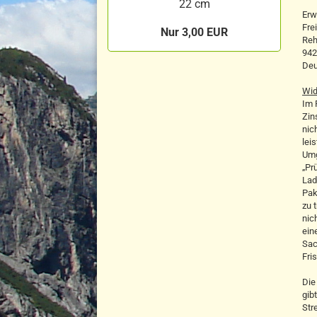
22 cm
Erw
Fre
Nur 3,00 EUR
Reh
942
Deu
Wid
Im 
Zin
nic
lei
Umg
„Pr
Lad
Pak
zu 
nic
ein
Sac
Fri
Die
gib
Str