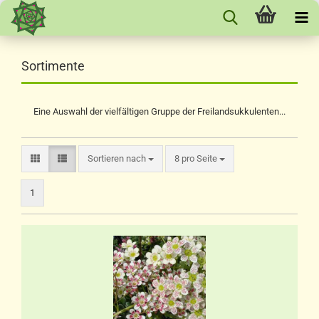
Sortimente
Eine Auswahl der vielfältigen Gruppe der Freilandsukkulenten...
Sortieren nach
pro Seite
Sortieren nach
8 pro Seite
1