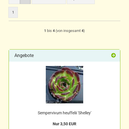
1
1
bis
4
(von insgesamt
4
)
Angebote
Sempervivum heuffelii 'Shelley'
Nur 3,50 EUR