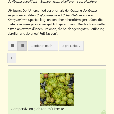
Jovibarba sobolifera
=
Sempervivum globiferum
ssp.
globiferum
Übrigens:
Der Unterschied der ehemals der Gattung
Jovibarba
zugeordneten Arten
S. globiferum
und
S. heuffelii
zu anderen
Sempervivum
Spezies liegt an den eher röhrenförmigen Blüten, die
mehr oder weniger intensiv gelblich gefärbt sind. Die Tochterrosetten
sitzen an extrem dünnen Stolonen, die bei der geringsten Berührung
abrollen und dort neu "Fuß fassen".
Sortieren nach
pro Seite
Sortieren nach
8 pro Seite
1
Sempervivum globiferum 'Limette'