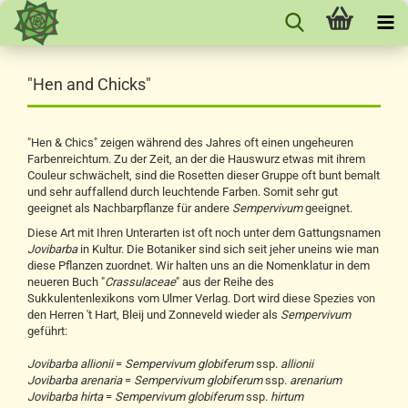
"Hen and Chicks"
"Hen & Chics" zeigen während des Jahres oft einen ungeheuren
Farbenreichtum. Zu der Zeit, an der die Hauswurz etwas mit ihrem
Couleur schwächelt, sind die Rosetten dieser Gruppe oft bunt bemalt
und sehr auffallend durch leuchtende Farben. Somit sehr gut
geeignet als Nachbarpflanze für andere
Sempervivum
geeignet.
Diese Art mit Ihren Unterarten ist oft noch unter dem Gattungsnamen
Jovibarba
in Kultur. Die Botaniker sind sich seit jeher uneins wie man
diese Pflanzen zuordnet. Wir halten uns an die Nomenklatur in dem
neueren Buch "
Crassulaceae
" aus der Reihe des
Sukkulentenlexikons vom Ulmer Verlag. Dort wird diese Spezies von
den Herren 't Hart, Bleij und Zonneveld wieder als
Sempervivum
geführt:
Jovibarba allionii
=
Sempervivum globiferum
ssp.
allionii
Jovibarba arenaria
=
Sempervivum globiferum
ssp.
arenarium
Jovibarba hirta
=
Sempervivum globiferum
ssp.
hirtum