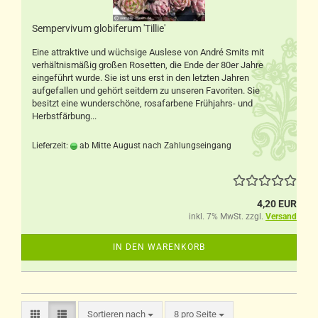
Sempervivum globiferum 'Tillie'
Eine attraktive und wüchsige Auslese von André Smits mit
verhältnismäßig großen Rosetten, die Ende der 80er Jahre
eingeführt wurde. Sie ist uns erst in den letzten Jahren
aufgefallen und gehört seitdem zu unseren Favoriten. Sie
besitzt eine wunderschöne, rosafarbene Frühjahrs- und
Herbstfärbung...
Lieferzeit:
ab Mitte August nach Zahlungseingang
4,20 EUR
inkl. 7% MwSt. zzgl.
Versand
IN DEN WARENKORB
Sortieren nach
pro Seite
Sortieren nach
8 pro Seite