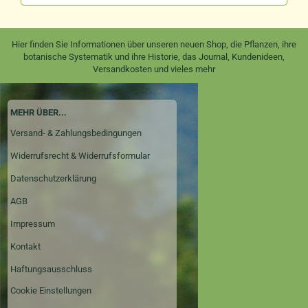
Hier finden Sie Informationen über unseren neuen Shop, die Pflanzen, ihre
botanische Systematik und ihre Historie, das Journal, Kundenideen,
Versandkosten und vieles mehr
MEHR ÜBER...
Versand- & Zahlungsbedingungen
Widerrufsrecht & Widerrufsformular
Datenschutzerklärung
AGB
Impressum
Kontakt
Haftungsausschluss
Cookie Einstellungen