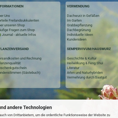
NFORMATIONEN
VERWENDUNG
er Uns
Dachwurz in Gefäßen
rteile Freilandsukkulenten
Im Garten
er unseren Shop
Grabbepflanzung
ufige Fragen zum Shop
Dachbegrünung
Journal - aktuelle Infos
Individuelle Ideen
Kundenideen
SEMPERVIVUM/HAUSWURZ
FLANZENVERSAND
Geschichte & Kultur
rsandkosten und Rechnung
Heilwirkung & Feng Shui
lanzenqualität
Literatur
schenkgutschein
Arten und Naturhybriden
ndenstimmen (Gästebuch)
Vermehrung durch Saatgut
und andere Technologien
uch von Drittanbietern, um die ordentliche Funktionsweise der Website zu