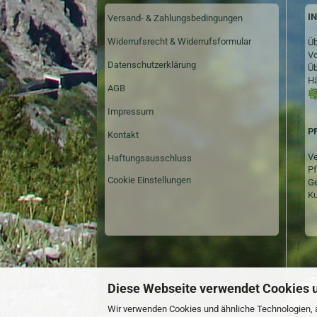
I
Versand- & Zahlungsbedingungen
Widerrufsrecht & Widerrufsformular
Üb
Vo
Datenschutzerklärung
Üb
Hä
AGB
Impressum
P
Kontakt
Ve
Haftungsausschluss
Pf
Cookie Einstellungen
Ge
Ku
Diese Webseite verwendet Cookies 
Wir verwenden Cookies und ähnliche Technologien, a