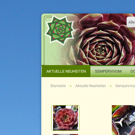
Alle
AKTUELLE NEUHEITEN
SEMPERVIVUM
D
»
»
Startseite
Aktuelle Neuheiten
Sempervivum