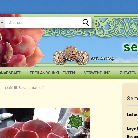
Suche...
ONARSBART
FREILANDSUKKULENTEN
VERWENDUNG
ZUTATEN
 heuffelii 'Rosenparadies'
Semp
Liefer
Lager
Beson