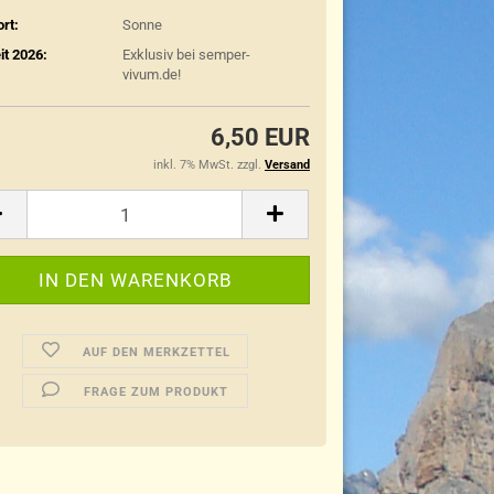
rt:
Sonne
it 2026:
Exklusiv bei semper-
vivum.de!
6,50 EUR
inkl. 7% MwSt. zzgl.
Versand
AUF DEN MERKZETTEL
FRAGE ZUM PRODUKT