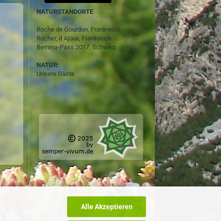
NATURSTANDORTE
Roche de Gourdon, Frankreich
Rocher, d Ajoux, Frankreich
Bernina-Pass 2017, Schweiz
NATUR:
Unsere Gäste
Alle Akzeptieren