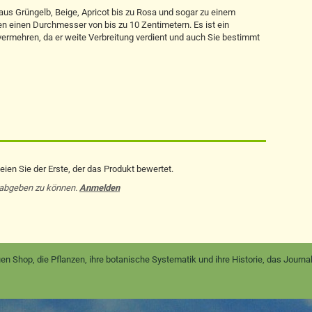
 aus Grüngelb, Beige, Apricot bis zu Rosa und sogar zu einem
en einen Durchmesser von bis zu 10 Zentimetern. Es ist ein
e vermehren, da er weite Verbreitung verdient und auch Sie bestimmt
ien Sie der Erste, der das Produkt bewertet.
 abgeben zu können.
Anmelden
en Shop, die Pflanzen, ihre botanische Systematik und ihre Historie, das Jour