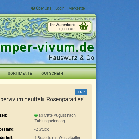
Über Uns
Login
Merkzettel
Ihr Warenkorb
0,00 EUR
SORTIMENTE
GUTSCHEIN
TOP
ervivum heuffelii 'Rosenparadies'
zeit:
ab Mitte August nach
Zahlungseingang
bestand:
-2
Stück
derheit:
1 Rosette mit Wurzelballen