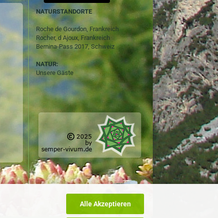
NATURSTANDORTE
Roche de Gourdon, Frankreich
Rocher, d Ajoux, Frankreich
Bernina-Pass 2017, Schweiz
NATUR:
Unsere Gäste
Alle Akzeptieren