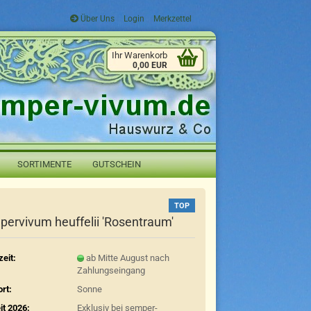
Über Uns
Login
Merkzettel
Ihr Warenkorb
0,00 EUR
SORTIMENTE
GUTSCHEIN
TOP
ervivum heuffelii 'Rosentraum'
zeit:
ab Mitte August nach
Zahlungseingang
rt:
Sonne
it 2026:
Exklusiv bei semper-