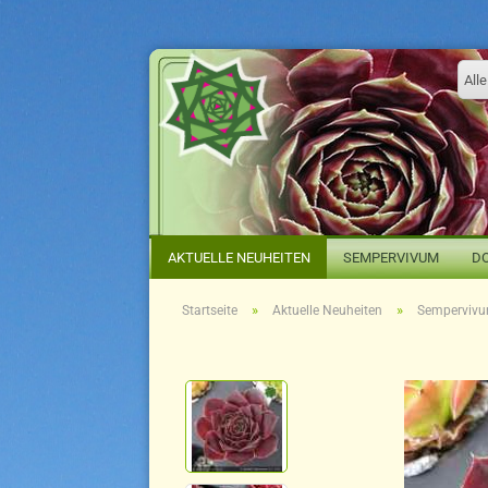
Alle
AKTUELLE NEUHEITEN
SEMPERVIVUM
D
»
»
Startseite
Aktuelle Neuheiten
Sempervivum