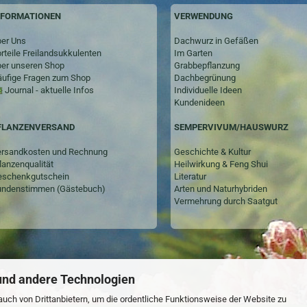
NFORMATIONEN
VERWENDUNG
er Uns
Dachwurz in Gefäßen
rteile Freilandsukkulenten
Im Garten
er unseren Shop
Grabbepflanzung
ufige Fragen zum Shop
Dachbegrünung
Journal - aktuelle Infos
Individuelle Ideen
Kundenideen
SEMPERVIVUM/HAUSWURZ
FLANZENVERSAND
Geschichte & Kultur
rsandkosten und Rechnung
Heilwirkung & Feng Shui
lanzenqualität
Literatur
schenkgutschein
Arten und Naturhybriden
ndenstimmen (Gästebuch)
Vermehrung durch Saatgut
und andere Technologien
uch von Drittanbietern, um die ordentliche Funktionsweise der Website zu