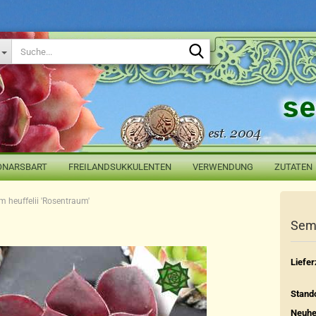
Suche...
ONARSBART
FREILANDSUKKULENTEN
VERWENDUNG
ZUTATEN
 heuffelii 'Rosentraum'
Semp
Liefer
Stando
Neuhe