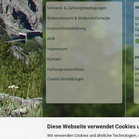
I
Versand- & Zahlungsbedingungen
Widerrufsrecht & Widerrufsformular
Üb
Vo
Datenschutzerklärung
Üb
Hä
AGB
Impressum
P
Kontakt
Ve
Haftungsausschluss
Pf
Cookie Einstellungen
Ge
Ku
Diese Webseite verwendet Cookies 
Wir verwenden Cookies und ähnliche Technologien, a