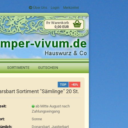
Über Uns
Login
Merkzettel
Ihr Warenkorb
0,00 EUR
SORTIMENTE
GUTSCHEIN
TOP
-40%
rsbart Sortiment "Sämlinge" 20 St.
zeit:
ab Mitte August nach
Zahlungseingang
rt:
Sonne
tümlich:
Donarsbart, Jupiterbart