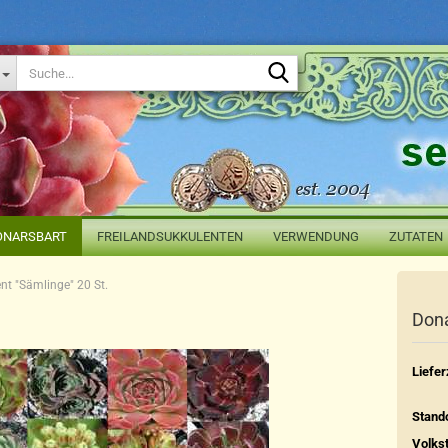
Suche...
ONARSBART
FREILANDSUKKULENTEN
VERWENDUNG
ZUTATEN
nt "Sämlinge" 20 St.
Dona
Liefer
Stando
Volks