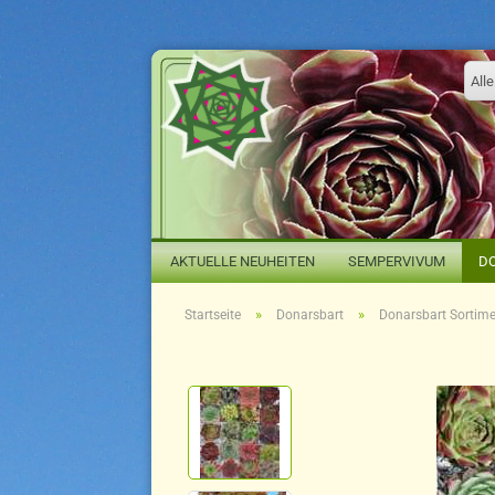
Alle
AKTUELLE NEUHEITEN
SEMPERVIVUM
D
»
»
Startseite
Donarsbart
Donarsbart Sortime