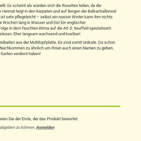
llt. Es scheint als würden sich die Rosetten teilen, da die
ie Heimat liegt in den Karpaten und auf Bergen der Balkanhalbinsel.
ist sehr pflegeleicht – selbst ein nasser Winter kann ihm nichts
e Wochen lang in Wasser und Eis! Ein englischer
folge in dem feuchten Klima auf die Art
S. heuffelii
spezialisiert.
Auslesen. Eher langsam wachsend und kostbar!
lballen aus der Multitopfplatte. Es sind somit Unikate. Da schon
ie Nachkommen zu ähnlich um Ihnen auch einen Namen zu geben.
 Garten verdient haben!
ien Sie der Erste, der das Produkt bewertet.
 abgeben zu können.
Anmelden