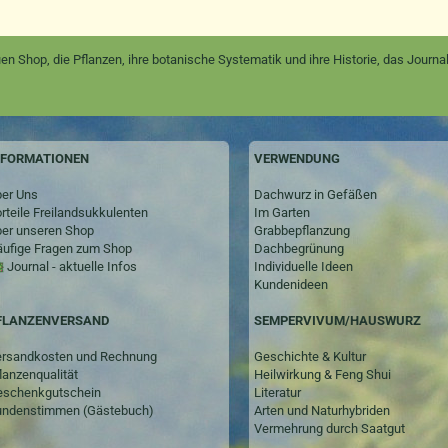
en Shop, die Pflanzen, ihre botanische Systematik und ihre Historie, das Jour
NFORMATIONEN
VERWENDUNG
er Uns
Dachwurz in Gefäßen
rteile Freilandsukkulenten
Im Garten
er unseren Shop
Grabbepflanzung
ufige Fragen zum Shop
Dachbegrünung
Journal - aktuelle Infos
Individuelle Ideen
Kundenideen
SEMPERVIVUM/HAUSWURZ
FLANZENVERSAND
Geschichte & Kultur
rsandkosten und Rechnung
Heilwirkung & Feng Shui
lanzenqualität
Literatur
schenkgutschein
Arten und Naturhybriden
ndenstimmen (Gästebuch)
Vermehrung durch Saatgut