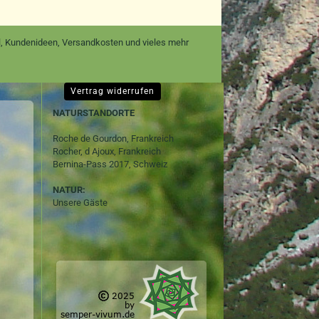
nal, Kundenideen, Versandkosten und vieles mehr
Vertrag widerrufen
NATURSTANDORTE
Roche de Gourdon, Frankreich
Rocher, d Ajoux, Frankreich
Bernina-Pass 2017, Schweiz
NATUR:
Unsere Gäste