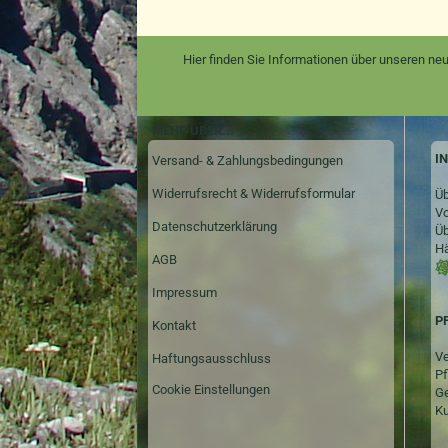
Hier finden Sie Informationen über unseren neu
MEHR ÜBER...
I
Versand- & Zahlungsbedingungen
Widerrufsrecht & Widerrufsformular
Üb
Vo
Datenschutzerklärung
Üb
Hä
AGB
Impressum
P
Kontakt
Ve
Haftungsausschluss
Pf
Cookie Einstellungen
Ge
Ku