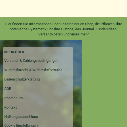
Hier finden Sie Informationen über unseren neuen Shop, die Pflanzen, ihre
botanische Systematik und ihre Historie, das Journal, Kundenideen,
Versandkosten und vieles mehr
MEHR ÜBER...
Versand- & Zahlungsbedingungen
Widerrufsrecht & Widerrufsformular
Datenschutzerklärung
AGB
Impressum
Kontakt
Haftungsausschluss
Cookie Einstellungen