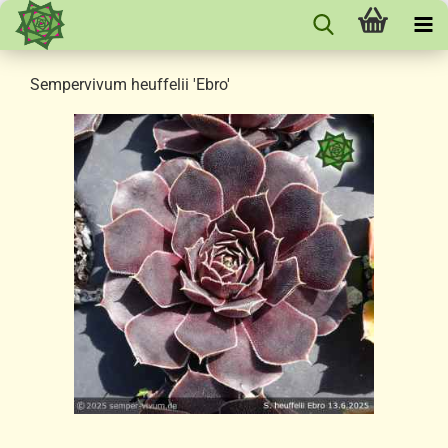
Sempervivum heuffelii 'Ebro'