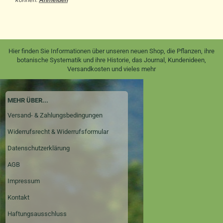
Hier finden Sie Informationen über unseren neuen Shop, die Pflanzen, ihre
botanische Systematik und ihre Historie, das Journal, Kundenideen,
Versandkosten und vieles mehr
MEHR ÜBER...
Versand- & Zahlungsbedingungen
Widerrufsrecht & Widerrufsformular
Datenschutzerklärung
AGB
Impressum
Kontakt
Haftungsausschluss