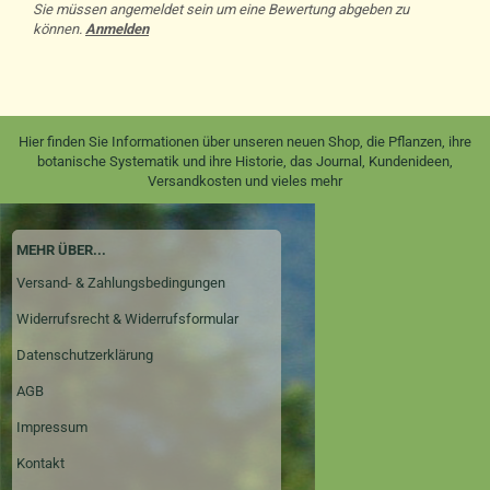
Sie müssen angemeldet sein um eine Bewertung abgeben zu
können.
Anmelden
Hier finden Sie Informationen über unseren neuen Shop, die Pflanzen, ihre
botanische Systematik und ihre Historie, das Journal, Kundenideen,
Versandkosten und vieles mehr
MEHR ÜBER...
Versand- & Zahlungsbedingungen
Widerrufsrecht & Widerrufsformular
Datenschutzerklärung
AGB
Impressum
Kontakt