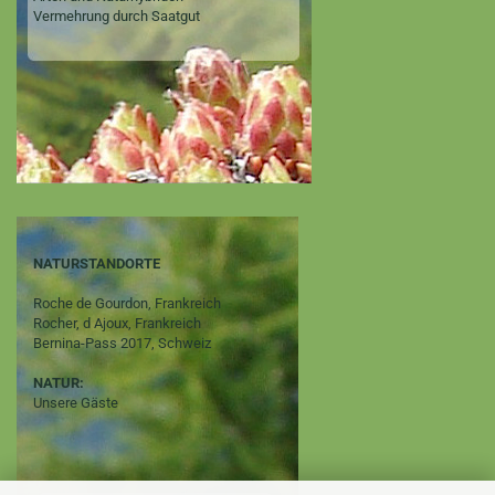
Vermehrung durch Saatgut
NATURSTANDORTE
Roche de Gourdon, Frankreich
Rocher, d Ajoux, Frankreich
Bernina-Pass 2017, Schweiz
NATUR:
Unsere Gäste