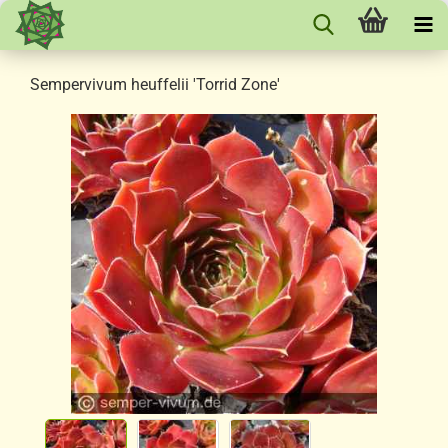
Sempervivum heuffelii 'Torrid Zone'