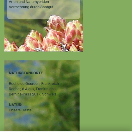
Arten und Naturhybriden
Vermehrung durch Saatgut
NATURSTANDORTE
Roche de Gourdon, Frankreich
Rocher, d Ajoux, Frankreich
Bernina-Pass 2017, Schweiz
NATUR:
Unsere Gäste