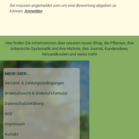
Sie müssen angemeldet sein um eine Bewertung abgeben zu
können.
Anmelden
Hier finden Sie Informationen über unseren neuen Shop, die Pflanzen, ihre
botanische Systematik und ihre Historie, das Journal, Kundenideen,
Versandkosten und vieles mehr
MEHR ÜBER...
Versand- & Zahlungsbedingungen
Widerrufsrecht & Widerrufsformular
Datenschutzerklärung
AGB
Impressum
Kontakt