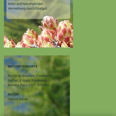
Arten und Naturhybriden
Vermehrung durch Saatgut
NATURSTANDORTE
Roche de Gourdon, Frankreich
Rocher, d Ajoux, Frankreich
Bernina-Pass 2017, Schweiz
NATUR:
Unsere Gäste