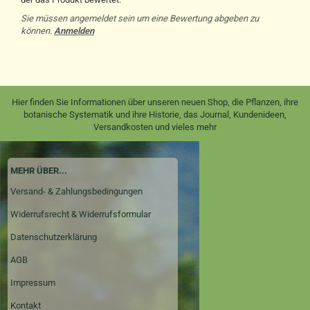
Sie müssen angemeldet sein um eine Bewertung abgeben zu
können.
Anmelden
Hier finden Sie Informationen über unseren neuen Shop, die Pflanzen, ihre
botanische Systematik und ihre Historie, das Journal, Kundenideen,
Versandkosten und vieles mehr
MEHR ÜBER...
Versand- & Zahlungsbedingungen
Widerrufsrecht & Widerrufsformular
Datenschutzerklärung
AGB
Impressum
Kontakt