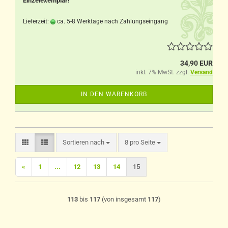
Einzelexemplar!
Lieferzeit:
ca. 5-8 Werktage nach Zahlungseingang
34,90 EUR
inkl. 7% MwSt. zzgl.
Versand
IN DEN WARENKORB
Sortieren nach
pro Seite
Sortieren nach
8 pro Seite
«
1
...
12
13
14
15
113
bis
117
(von insgesamt
117
)