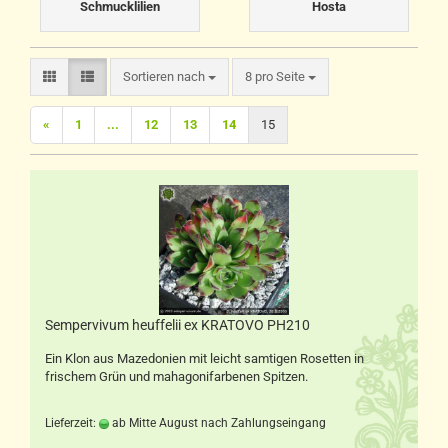
Schmucklilien
Hosta
Sortieren nach
pro Seite
Sortieren nach
8 pro Seite
«
1
...
12
13
14
15
Sempervivum heuffelii ex KRATOVO PH210
Ein Klon aus Mazedonien mit leicht samtigen Rosetten in
frischem Grün und mahagonifarbenen Spitzen.
Lieferzeit:
ab Mitte August nach Zahlungseingang