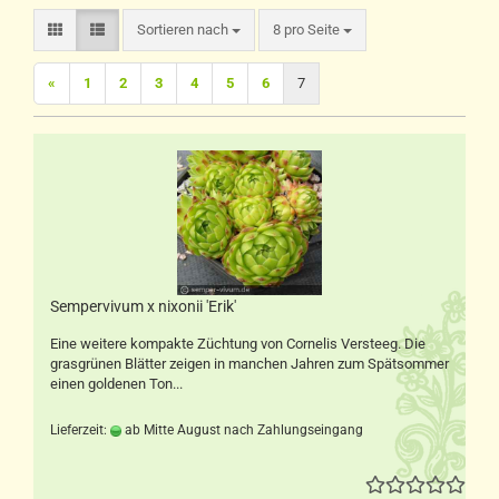
Sortieren nach
pro Seite
Sortieren nach
8 pro Seite
«
1
2
3
4
5
6
7
Sempervivum x nixonii 'Erik'
Eine weitere kompakte Züchtung von Cornelis Versteeg. Die
grasgrünen Blätter zeigen in manchen Jahren zum Spätsommer
einen goldenen Ton...
Lieferzeit:
ab Mitte August nach Zahlungseingang