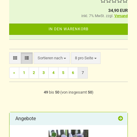
34,90 EUR
inkl. 7% MwSt. zzgl.
Versand
IN DEN WARENKORB
Sortieren nach
pro Seite
Sortieren nach
8 pro Seite
«
1
2
3
4
5
6
7
49
bis
50
(von insgesamt
50
)
Angebote