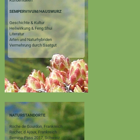
Kundenideen
SEMPERVIVUM/HAUSWURZ
Geschichte & Kultur
Heilwirkung & Feng Shui
Literatur
Arten und Naturhybriden
Vermehrung durch Saatgut
NATURSTANDORTE
Roche de Gourdon, Frankreich
Rocher, d Ajoux, Frankreich
Bernina-Pass 2017, Schweiz