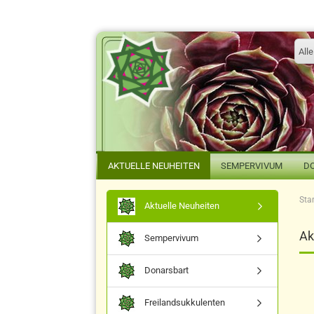
Alle
AKTUELLE NEUHEITEN
SEMPERVIVUM
D
Star
Aktuelle Neuheiten
Ak
Sempervivum
Donarsbart
Freilandsukkulenten