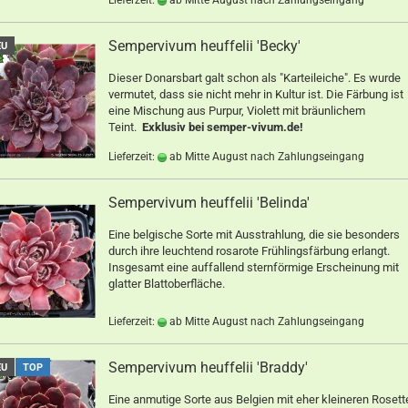
Lieferzeit:
ab Mitte August nach Zahlungseingang
Sempervivum heuffelii 'Becky'
EU
Dieser Donarsbart galt schon als "Karteileiche". Es wurde
vermutet, dass sie nicht mehr in Kultur ist. Die Färbung ist
eine Mischung aus Purpur, Violett mit bräunlichem
Teint.
Exklusiv bei semper-vivum.de!
Lieferzeit:
ab Mitte August nach Zahlungseingang
Sempervivum heuffelii 'Belinda'
Eine belgische Sorte mit Ausstrahlung, die sie besonders
durch ihre leuchtend rosarote Frühlingsfärbung erlangt.
Insgesamt eine auffallend sternförmige Erscheinung mit
glatter Blattoberfläche.
Lieferzeit:
ab Mitte August nach Zahlungseingang
Sempervivum heuffelii 'Braddy'
EU
TOP
Eine anmutige Sorte aus Belgien mit eher kleineren Rosett