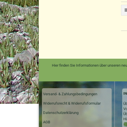
Hier finden Sie Informationen über unseren neu
MEHR ÜBER...
I
Versand- & Zahlungsbedingungen
Widerrufsrecht & Widerrufsformular
Üb
Vo
Datenschutzerklärung
Üb
Hä
AGB