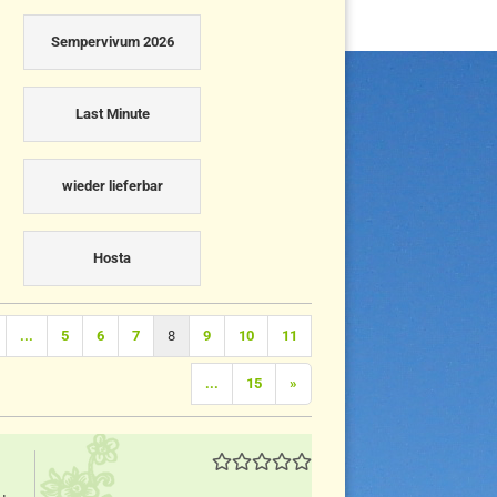
Sempervivum 2026
Last Minute
wieder lieferbar
Hosta
...
5
6
7
8
9
10
11
...
15
»