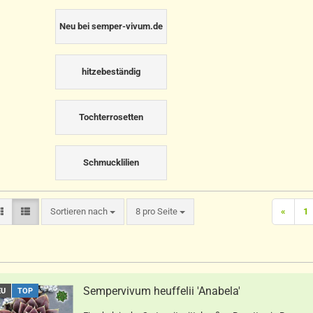
Neu bei semper-vivum.de
hitzebeständig
Tochterrosetten
Schmucklilien
Sortieren nach
pro Seite
Sortieren nach
8 pro Seite
«
1
Sempervivum heuffelii 'Anabela'
EU
TOP