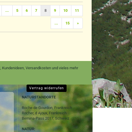
...
5
6
7
8
9
10
11
...
15
»
nal, Kundenideen, Versandkosten und vieles mehr
Vertrag widerrufen
NATURSTANDORTE
Roche de Gourdon, Frankreich
Rocher, d Ajoux, Frankreich
Bernina-Pass 2017, Schweiz
NATUR: