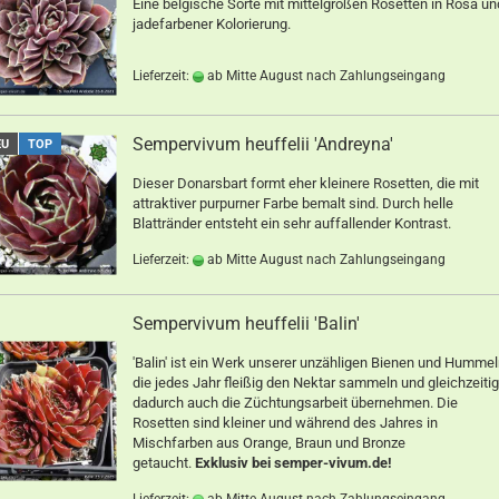
Eine belgische Sorte mit mittelgroßen Rosetten in Rosa un
jadefarbener Kolorierung.
Lieferzeit:
ab Mitte August nach Zahlungseingang
Sempervivum heuffelii 'Andreyna'
EU
TOP
Dieser Donarsbart formt eher kleinere Rosetten, die mit
attraktiver purpurner Farbe bemalt sind. Durch helle
Blattränder entsteht ein sehr auffallender Kontrast.
Lieferzeit:
ab Mitte August nach Zahlungseingang
Sempervivum heuffelii 'Balin'
'Balin' ist ein Werk unserer unzähligen Bienen und Hummel
die jedes Jahr fleißig den Nektar sammeln und gleichzeitig
dadurch auch die Züchtungsarbeit übernehmen. Die
Rosetten sind kleiner und während des Jahres in
Mischfarben aus Orange, Braun und Bronze
getaucht.
Exklusiv bei semper-vivum.de!