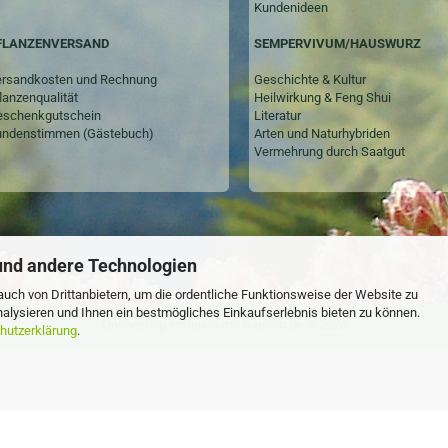
Kundenideen
SEMPERVIVUM/HAUSWURZ
FLANZENVERSAND
Geschichte & Kultur
rsandkosten und Rechnung
Heilwirkung & Feng Shui
lanzenqualität
Literatur
schenkgutschein
Arten und Naturhybriden
ndenstimmen (Gästebuch)
Vermehrung durch Saatgut
und andere Technologien
uch von Drittanbietern, um die ordentliche Funktionsweise der Website zu
alysieren und Ihnen ein bestmögliches Einkaufserlebnis bieten zu können.
Onlineshop erstellen
mit Gambio.de © 2026
hutzerklärung
.