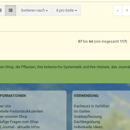
Sortieren nach
pro Seite
Sortieren nach
8 pro Seite
«
1
57
bis
64
(von insgesamt
117
)
en Shop, die Pflanzen, ihre botanische Systematik und ihre Historie, das Jour
NFORMATIONEN
VERWENDUNG
er Uns
Dachwurz in Gefäßen
rteile Freilandsukkulenten
Im Garten
er unseren Shop
Grabbepflanzung
ufige Fragen zum Shop
Dachbegrünung
Journal - aktuelle Infos
Individuelle Ideen