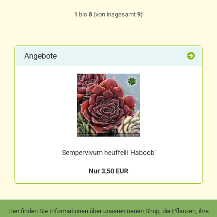
1
bis
8
(von insgesamt
9
)
Angebote
Sempervivum heuffelii 'Haboob'
Nur 3,50 EUR
Hier finden Sie Informationen über unseren neuen Shop, die Pflanzen, ihre