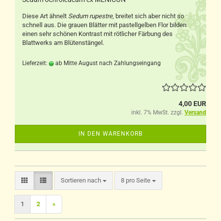
Diese Art ähnelt
Sedum rupestre
, breitet sich aber nicht so
schnell aus. Die grauen Blätter mit pastellgelben Flor bilden
einen sehr schönen Kontrast mit rötlicher Färbung des
Blattwerks am Blütenstängel.
Lieferzeit:
ab Mitte August nach Zahlungseingang
4,00 EUR
inkl. 7% MwSt. zzgl.
Versand
IN DEN WARENKORB
Sortieren nach
pro Seite
Sortieren nach
8 pro Seite
1
2
»