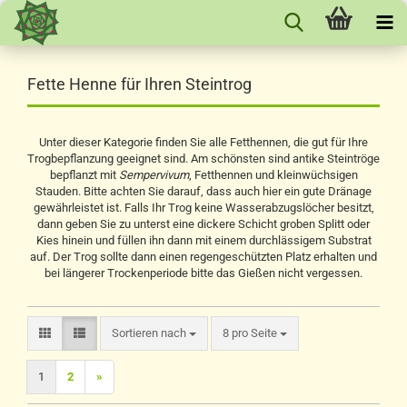
Fette Henne für Ihren Steintrog
Unter dieser Kategorie finden Sie alle Fetthennen, die gut für Ihre
Trogbepflanzung geeignet sind. Am schönsten sind antike Steintröge
bepflanzt mit
Sempervivum
, Fetthennen und kleinwüchsigen
Stauden. Bitte achten Sie darauf, dass auch hier ein gute Dränage
gewährleistet ist. Falls Ihr Trog keine Wasserabzugslöcher besitzt,
dann geben Sie zu unterst eine dickere Schicht groben Splitt oder
Kies hinein und füllen ihn dann mit einem durchlässigem Substrat
auf. Der Trog sollte dann einen regengeschützten Platz erhalten und
bei längerer Trockenperiode bitte das Gießen nicht vergessen.
Sortieren nach
pro Seite
Sortieren nach
8 pro Seite
1
2
»