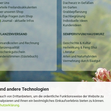
er Uns
Dachwurz in Gefäßen
rteile Freilandsukkulenten
Im Garten
er unseren Shop
Grabbepflanzung
ufige Fragen zum Shop
Dachbegrünung
Journal - aktuelle Infos
Individuelle Ideen
Kundenideen
SEMPERVIVUM/HAUSWURZ
FLANZENVERSAND
Geschichte & Kultur
rsandkosten und Rechnung
Heilwirkung & Feng Shui
lanzenqualität
Literatur
schenkgutschein
Arten und Naturhybriden
ndenstimmen (Gästebuch)
Vermehrung durch Saatgut
und andere Technologien
uch von Drittanbietern, um die ordentliche Funktionsweise der Website zu
alysieren und Ihnen ein bestmögliches Einkaufserlebnis bieten zu können.
Onlineshop erstellen
mit Gambio.de © 2026
hutzerklärung
.