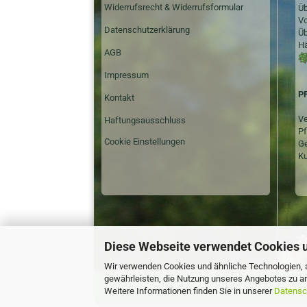
Widerrufsrecht & Widerrufsformular
Üb
Vo
Datenschutzerklärung
Üb
Hä
AGB
Impressum
P
Kontakt
Ve
Haftungsausschluss
Pf
Cookie Einstellungen
Ge
Ku
Diese Webseite verwendet Cookies 
Wir verwenden Cookies und ähnliche Technologien, a
gewährleisten, die Nutzung unseres Angebotes zu an
Weitere Informationen finden Sie in unserer
Datensc