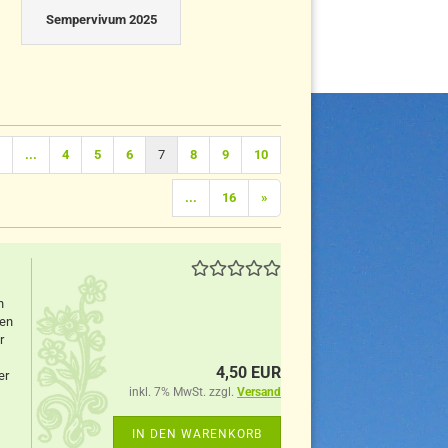
Sempervivum 2025
...
4
5
6
7
8
9
10
...
16
»
n
ten
r
4,50 EUR
er
inkl. 7% MwSt. zzgl.
Versand
IN DEN WARENKORB