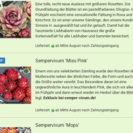
Eine tolle, recht neue Auslese mit größeren Rosetten. Die
Grundfärbung der Blätter ist ein pastellfarbenes Olivgrün. 
Frühjahr erscheint eine sensationelle Färbung in Rosa und
Kirschrot. Es ist einer unserer Sämlinge, den unsere Kundi
Simone H. ausgewählt hat und ihn getauft. Damit hat die
faszinierte Liebhaberin von Hauswurz die große
Sortenvielfalt für alle Liebhaber und Sammler bereichert.
Lieferzeit:
ab Mitte August nach Zahlungseingang
Sempervivum 'Miss Pink'
OP
Einem von uns selektierten Sämling wurde den Rosetten d
Muttersorte neben der ähnlichen Farbe, die Form und auch
die Größe weiter vererbt. Das Besondere daran ist eine
ungewöhnliche Aura in leuchtendem Pink, die sich vor all
im Frühjahr und dann erneut wieder im Herbst über die Blät
legt.
Exklusiv bei semper-vivum.de!
Lieferzeit:
ab Mitte August nach Zahlungseingang
Sempervivum 'Mops'