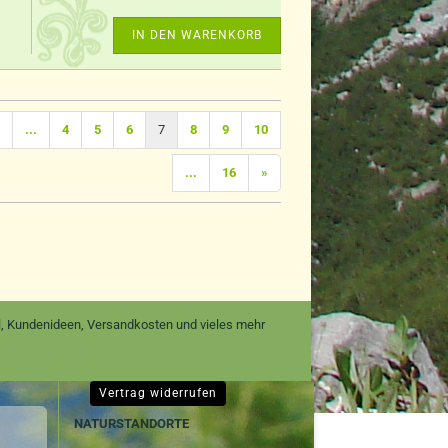
IN DEN WARENKORB
...
4
5
6
7
8
9
10
...
16
»
nal, Kundenideen, Versandkosten und vieles mehr
Vertrag widerrufen
NATURSTANDORTE