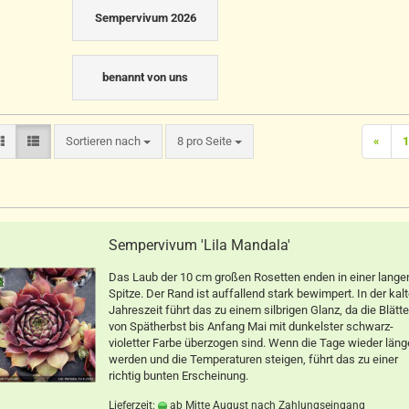
Sempervivum 2026
benannt von uns
Sortieren nach
pro Seite
Sortieren nach
8 pro Seite
«
1
Sempervivum 'Lila Mandala'
Das Laub der 10 cm großen Rosetten enden in einer lange
Spitze. Der Rand ist auffallend stark bewimpert. In der kal
Jahreszeit führt das zu einem silbrigen Glanz, da die Blätte
von Spätherbst bis Anfang Mai mit dunkelster schwarz-
violetter Farbe überzogen sind. Wenn die Tage wieder läng
werden und die Temperaturen steigen, führt das zu einer
richtig bunten Erscheinung.
Lieferzeit:
ab Mitte August nach Zahlungseingang