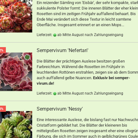
Ein reizender Sämling von 'Eisbär', der sehr kompakte, star
sukkulente Polster formt: Die inneren Blätter der eher klei
Rosetten sind im zeitigen Frühjahr auffallend behaart. Bis
Ende Mai verändert sich diese Textur in leicht samtene
Oberfläche. Insgesamt erinnert er an einen Mops...
Lieferzeit:
ab Mitte August nach Zahlungseingang
Sempervivum 'Nefertari'
2%
Die Blätter der prächtigen Auslese besitzen großen
Farbreichtum. Während die Rosetten im Frühjahr in
leuchtenden Rottönen erstrahlen, zeigen sie ab dem Som
auch auffallend gelbe Nuancen.
Exklusiv bei semper-
vivum.de!
Lieferzeit:
ab Mitte August nach Zahlungseingang
Sempervivum 'Nessy'
0%
Eine interessante Auslese, die bislang fast nur Nachwuchs
Cristatform gebildet hat. Die Blätter der kleineren bis
mittelgroßen Rosetten zeigen insgesamt eher eine olivgrü
Färbung, die sich im Sommer auch in gelblichgrünes Coule