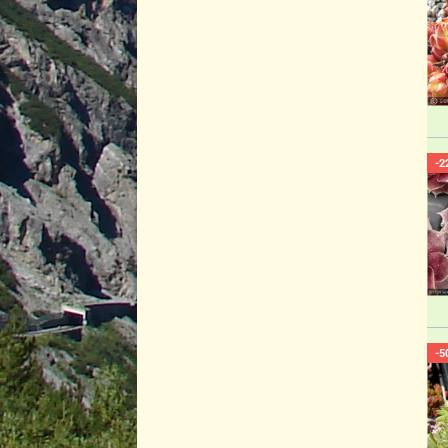
-2
-5