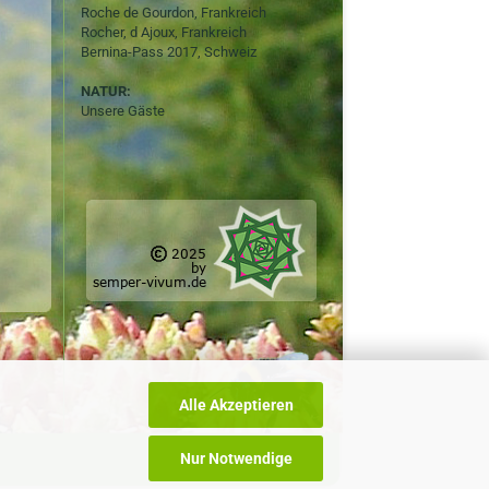
Roche de Gourdon, Frankreich
Rocher, d Ajoux, Frankreich
Bernina-Pass 2017, Schweiz
NATUR:
Unsere Gäste
Alle Akzeptieren
Nur Notwendige