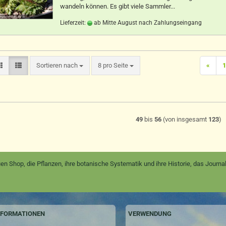
wandeln können. Es gibt viele Sammler...
Lieferzeit:
ab Mitte August nach Zahlungseingang
Sortieren nach
pro Seite
Sortieren nach
8 pro Seite
«
1
49
bis
56
(von insgesamt
123
)
en Shop, die Pflanzen, ihre botanische Systematik und ihre Historie, das Jour
NFORMATIONEN
VERWENDUNG