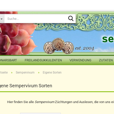
Suche...
ONARSBART
FREILANDSUKKULENTEN
VERWENDUNG
ZUTATEN
»
»
tseite
Sempervivum
Eigene Sorten
gene Sempervivum Sorten
Hier finden Sie alle
Sempervivum
Züchtungen und Auslesen, die von uns ein