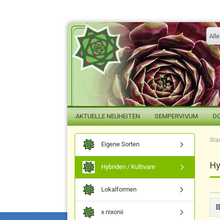
Alle
AKTUELLE NEUHEITEN
SEMPERVIVUM
D
Star
Eigene Sorten
Hy
Hybriden / Kultivare
Lokalformen
x nixonii