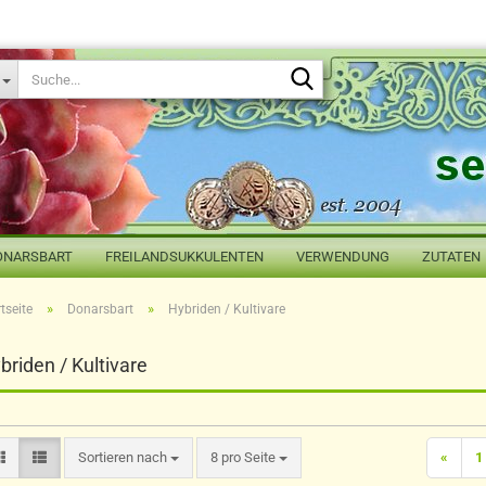
Suche...
ONARSBART
FREILANDSUKKULENTEN
VERWENDUNG
ZUTATEN
»
»
tseite
Donarsbart
Hybriden / Kultivare
briden / Kultivare
Sortieren nach
pro Seite
Sortieren nach
8 pro Seite
«
1