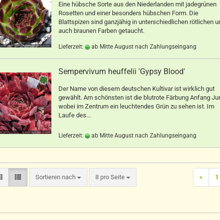
Eine hübsche Sorte aus den Niederlanden mit jadegrünen
Rosetten und einer besonders hübschen Form. Die
Blattspizen sind ganzjähig in unterschiedlichen rötlichen u
auch braunen Farben getaucht.
Lieferzeit:
ab Mitte August nach Zahlungseingang
Sempervivum heuffelii 'Gypsy Blood'
Der Name von diesem deutschen Kultivar ist wirklich gut
gewählt. Am schönsten ist die blutrote Färbung Anfang Jun
wobei im Zentrum ein leuchtendes Grün zu sehen ist. Im
Laufe des...
Lieferzeit:
ab Mitte August nach Zahlungseingang
Sortieren nach
pro Seite
Sortieren nach
8 pro Seite
«
1