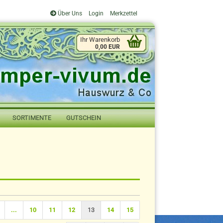
Über Uns
Login
Merkzettel
Ihr Warenkorb
0,00 EUR
SORTIMENTE
GUTSCHEIN
...
10
11
12
13
14
15