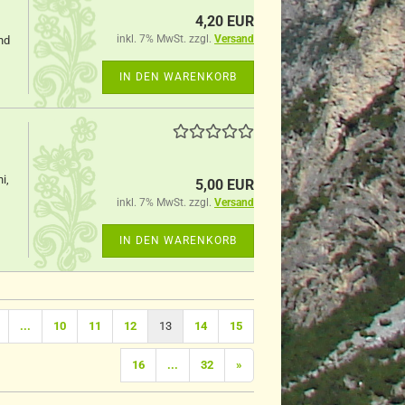
4,20 EUR
inkl. 7% MwSt. zzgl.
Versand
nd
IN DEN WARENKORB
i,
5,00 EUR
inkl. 7% MwSt. zzgl.
Versand
IN DEN WARENKORB
...
10
11
12
13
14
15
16
...
32
»