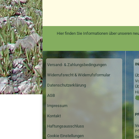
Hier finden Sie Informationen über unseren neu
MEHR ÜBER...
I
Versand- & Zahlungsbedingungen
Widerrufsrecht & Widerrufsformular
Üb
Vo
Datenschutzerklärung
Üb
Hä
AGB
Impressum
P
Kontakt
Ve
Haftungsausschluss
Pf
Cookie Einstellungen
Ge