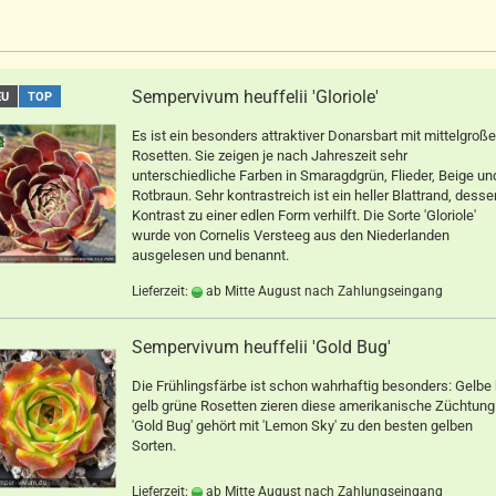
Sempervivum heuffelii 'Gloriole'
EU
TOP
Es ist ein besonders attraktiver Donarsbart mit mittelgroß
Rosetten. Sie zeigen je nach Jahreszeit sehr
unterschiedliche Farben in Smaragdgrün, Flieder, Beige un
Rotbraun. Sehr kontrastreich ist ein heller Blattrand, desse
Kontrast zu einer edlen Form verhilft. Die Sorte 'Gloriole'
wurde von Cornelis Versteeg aus den Niederlanden
ausgelesen und benannt.
Lieferzeit:
ab Mitte August nach Zahlungseingang
Sempervivum heuffelii 'Gold Bug'
Die Frühlingsfärbe ist schon wahrhaftig besonders: Gelbe 
gelb grüne Rosetten zieren diese amerikanische Züchtung
'Gold Bug' gehört mit 'Lemon Sky' zu den besten gelben
Sorten.
Lieferzeit:
ab Mitte August nach Zahlungseingang