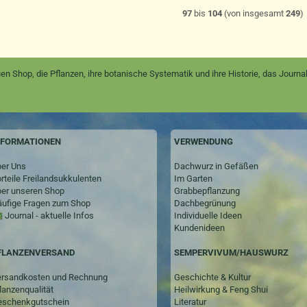
97
bis
104
(von insgesamt
249
)
en Shop, die Pflanzen, ihre botanische Systematik und ihre Historie, das Jour
NFORMATIONEN
VERWENDUNG
er Uns
Dachwurz in Gefäßen
rteile Freilandsukkulenten
Im Garten
er unseren Shop
Grabbepflanzung
ufige Fragen zum Shop
Dachbegrünung
Journal - aktuelle Infos
Individuelle Ideen
Kundenideen
SEMPERVIVUM/HAUSWURZ
FLANZENVERSAND
Geschichte & Kultur
rsandkosten und Rechnung
Heilwirkung & Feng Shui
lanzenqualität
Literatur
schenkgutschein