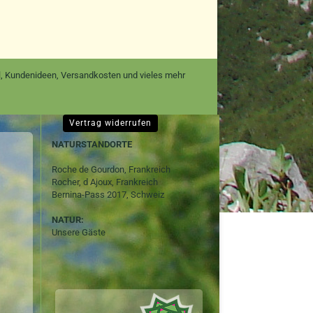
nal, Kundenideen, Versandkosten und vieles mehr
Vertrag widerrufen
NATURSTANDORTE
Roche de Gourdon, Frankreich
Rocher, d Ajoux, Frankreich
Bernina-Pass 2017, Schweiz
NATUR:
Unsere Gäste