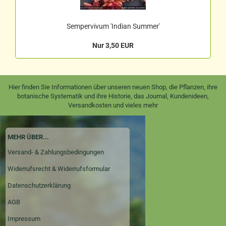
Sempervivum 'Indian Summer'
Nur 3,50 EUR
Hier finden Sie Informationen über unseren neuen Shop, die Pflanzen, ihre
botanische Systematik und ihre Historie, das Journal, Kundenideen,
Versandkosten und vieles mehr
MEHR ÜBER...
Versand- & Zahlungsbedingungen
Widerrufsrecht & Widerrufsformular
Datenschutzerklärung
AGB
Impressum