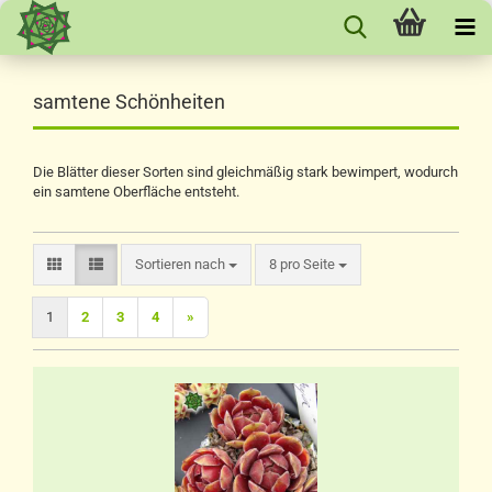
samtene Schönheiten
Die Blätter dieser Sorten sind gleichmäßig stark bewimpert, wodurch
ein samtene Oberfläche entsteht.
Sortieren nach
pro Seite
Sortieren nach
8 pro Seite
1
2
3
4
»