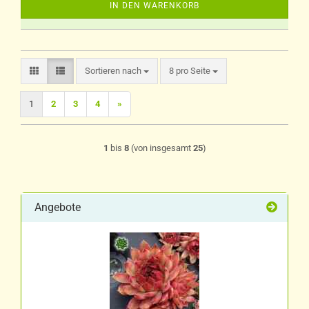
IN DEN WARENKORB
Sortieren nach
pro Seite
Sortieren nach
8 pro Seite
1
2
3
4
»
1
bis
8
(von insgesamt
25
)
Angebote