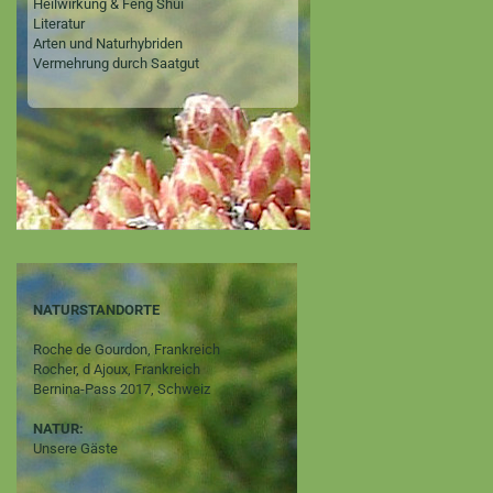
Heilwirkung & Feng Shui
Literatur
Arten und Naturhybriden
Vermehrung durch Saatgut
NATURSTANDORTE
Roche de Gourdon, Frankreich
Rocher, d Ajoux, Frankreich
Bernina-Pass 2017, Schweiz
NATUR:
Unsere Gäste