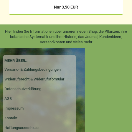
Nur 3,50 EUR
Hier finden Sie Informationen über unseren neuen Shop, die Pflanzen, ihre
botanische Systematik und ihre Historie, das Journal, Kundenideen,
Versandkosten und vieles mehr
MEHR ÜBER...
Versand- & Zahlungsbedingungen
Widerrufsrecht & Widerrufsformular
Datenschutzerklärung
AGB
Impressum
Kontakt
Haftungsausschluss