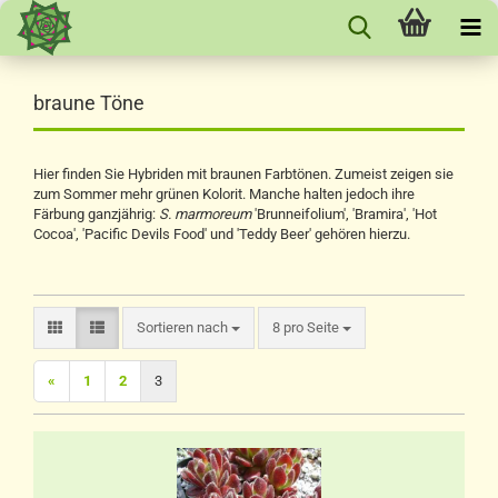
braune Töne
Hier finden Sie Hybriden mit braunen Farbtönen. Zumeist zeigen sie
zum Sommer mehr grünen Kolorit. Manche halten jedoch ihre
Färbung ganzjährig:
S. marmoreum
'Brunneifolium', 'Bramira', 'Hot
Cocoa', 'Pacific Devils Food' und 'Teddy Beer' gehören hierzu.
Sortieren nach
pro Seite
Sortieren nach
8 pro Seite
«
1
2
3