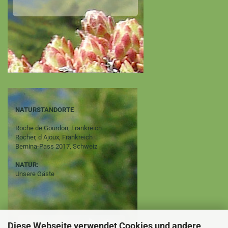
NATURSTANDORTE
Roche de Gourdon, Frankreich
Rocher, d Ajoux, Frankreich
Bernina-Pass 2017, Schweiz
NATUR:
Unsere Gäste
Diese Webseite verwendet Cookies und andere