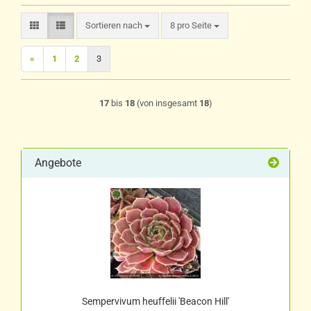
Sortieren nach
pro Seite
Sortieren nach
8 pro Seite
«
1
2
3
17
bis
18
(von insgesamt
18
)
Angebote
Sempervivum heuffelii 'Beacon Hill'